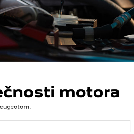
ečnosti motora
a Peugeotom.