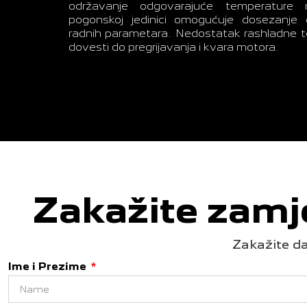
održavanje odgovarajuće temperature 
pogonskoj jedinici omogućuje dosezanje 
radnih parametara. Nedostatak rashladne 
dovesti do pregrijavanja i kvara motora.
Zakažite zamj
Zakažite da
Ime i Prezime