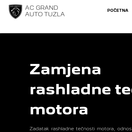
AC GRAND
POČETNA
AUTO TUZLA
Zamjena
rashladne te
motora
Zadatak rashladne tečnosti motora, odnosn