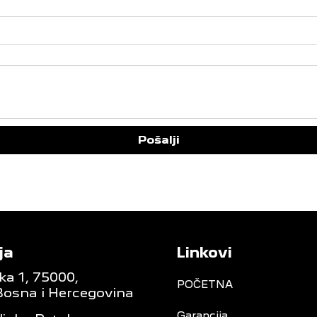
Pošalji
ja
Linkovi
ka 1, 75000,
POČETNA
Bosna i Hercegovina
Garancija