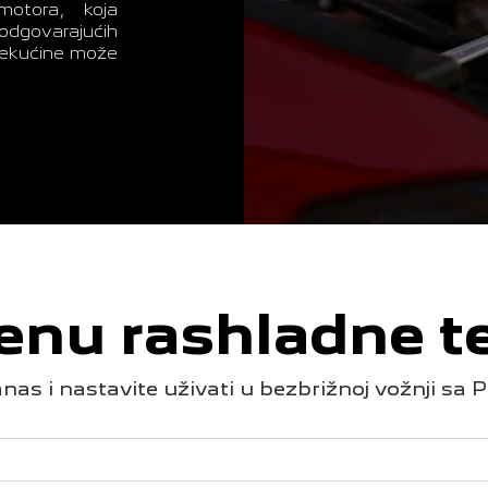
motora, koja
odgovarajućih
tekućine može
enu rashladne t
nas i nastavite uživati u bezbrižnoj vožnji s