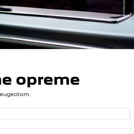
ne opreme
a Peugeotom.