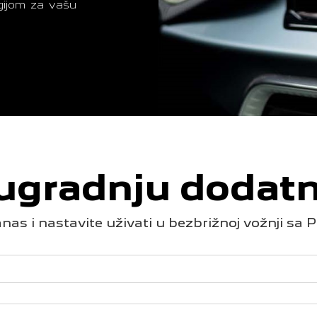
gijom za vašu
 ugradnju dodat
nas i nastavite uživati u bezbrižnoj vožnji s