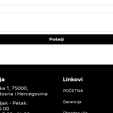
Pošalji
ja
Linkovi
ka 1, 75000,
POČETNA
Bosna i Hercegovina
Garancija
jak - Petak:
6:00