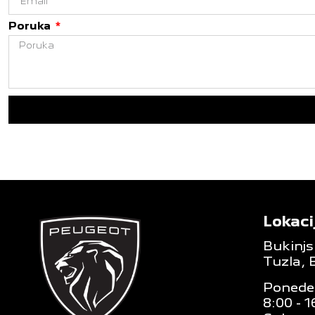
Poruka
Lokaci
Bukinjs
Tuzla, 
Ponedel
8:00 - 1