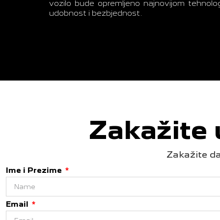
vozilo bude opremljeno najnovijom tehnolo
udobnost i bezbjednost.
Zakažite
Zakažite da
Ime i Prezime
Email