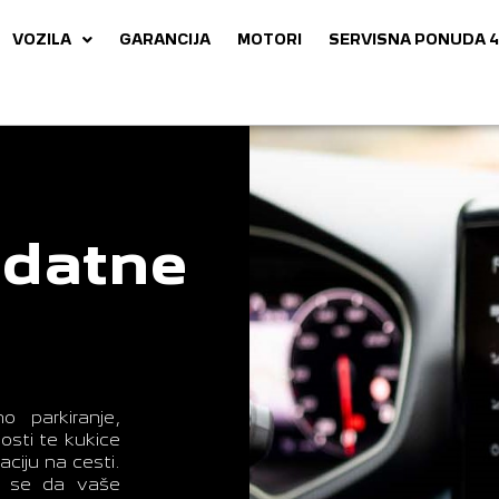
VOZILA
GARANCIJA
MOTORI
SERVISNA PONUDA 4
odatne
 parkiranje,
nosti te kukice
aciju na cesti.
o se da vaše