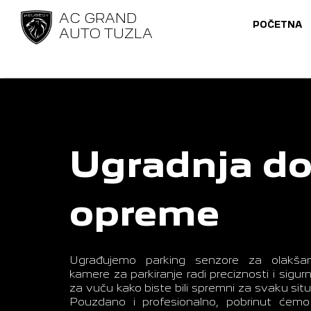
AC GRAND
POČETNA
AUTO TUZLA
Ugradnja d
opreme
Ugrađujemo parking senzore za olakšano
kamere za parkiranje radi preciznosti i sigur
za vuču kako biste bili spremni za svaku situ
Pouzdano i profesionalno, pobrinut ćem