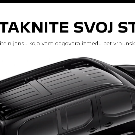
STAKNITE SVOJ ST
ite nijansu koja vam odgovara između pet vrhunski