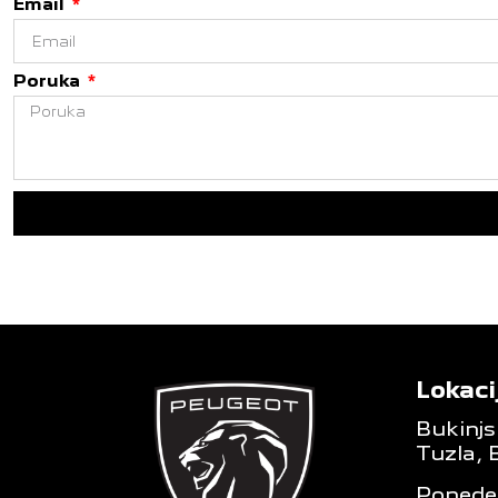
Email
Poruka
Lokaci
Bukinjs
Tuzla, 
Ponedel