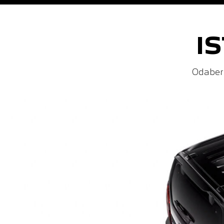
I
Odaber