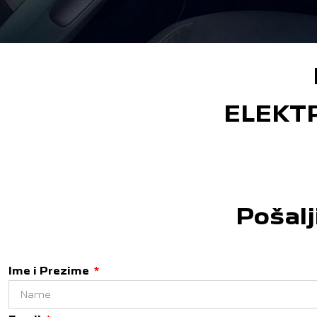
ELEKT
Pošalj
Ime i Prezime