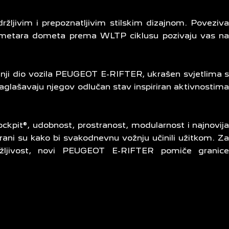
žljivim i prepoznatljivim stilskim dizajnom. Poveziv
lometara dometa prema WLTP ciklusu pozivaju vas n
ednji dio vozila PEUGEOT E-RIFTER, ukrašen svjetlima 
naglašavaju njegov odlučan stav inspiriran aktivnostim
it®, udobnost, prostranost, modularnost i najnovij
rani su kako bi svakodnevnu vožnju učinili užitkom. Z
ržljivost, novi PEUGEOT E-RIFTER pomiče granic