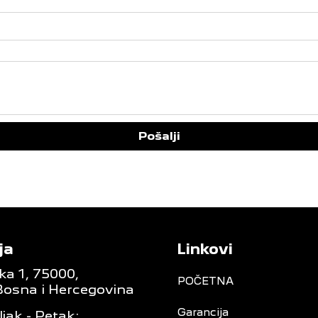
Pošalji
ja
Linkovi
ka 1, 75000,
POČETNA
Bosna i Hercegovina
Garancija
jak - Petak: