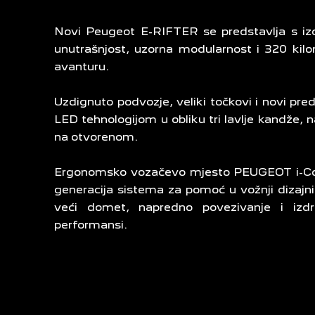
Novi Peugeot E-RIFTER se predstavlja s izdr
unutrašnjost, uzorna modularnost i 320 ki
avanturu.
Uzdignuto podvozje, veliki točkovi i novi pr
LED tehnologijom u obliku tri lavlje kandže, 
na otvorenom.
Ergonomsko vozačevo mjesto PEUGEOT i-Cockp
generacija sistema za pomoć u vožnji dizajni
veći domet, napredno povezivanje i izd
performansi.