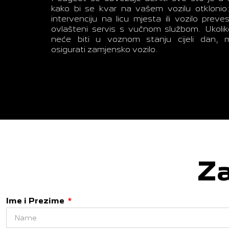
kako bi se kvar na vašem vozilu otklonio:
intervenciju na licu mjesta ili vozilo prev
ovlašteni servis s vučnom službom. Ukolik
neće biti u voznom stanju cijeli dan
osigurati zamjensko vozilo.
Za
Ime i Prezime