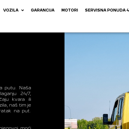
VOZILA
GARANCIJA
MOTORI
SERVISNA PONUDA 4
na putu. Naša
aganju 24/7,
aju kvara ili
ila, naš tim je
ratak na put.
njegovoj moći