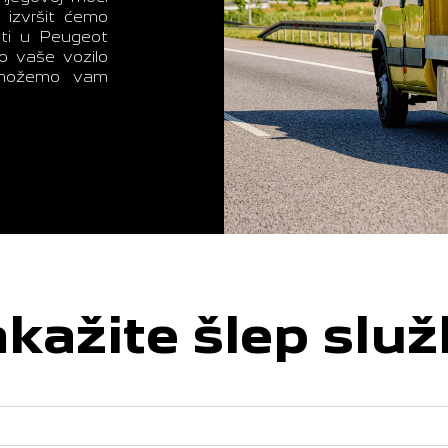
 izvršit ćemo
esti u Peugeot
o vaše vozilo
, možemo vam
kažite šlep slu