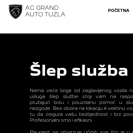
AC GRAND
POČETNA
AUTO TUZLA
Šlep služba
Nema veće brige od zaglavljenog vozila 
usluga šlep službe stoji vam na raspol
pružajući brzu i pouzdanu pomoć u sluč
nezgode. Bez obzira na lokaciju ili veličinu voz
tu da osigura vašu bezbjednost i brz pov
Profesionalni smo i efikasni.
Peugeot se obvezuje učiniti sve što je u 