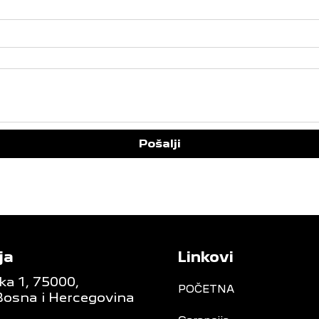
Pošalji
ja
Linkovi
ka 1, 75000,
POČETNA
Bosna i Hercegovina