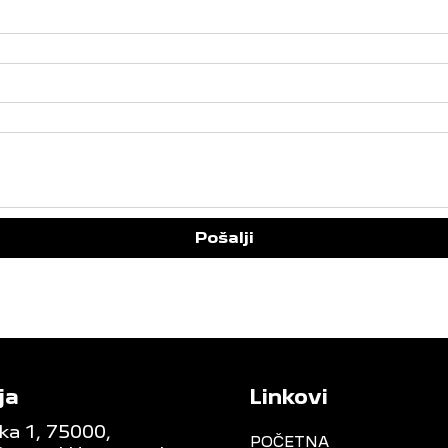
Pošalji
ja
Linkovi
ka 1, 75000,
POČETNA