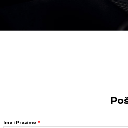
Poš
Ime i Prezime