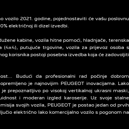
o vozilo 2021. godine, pojednostaviti će vašu poslovn
 električnoj ili dizel izvedbi.
užene kabine, vozila hitne pomoći, hladnjače, terensk
a (4x4), putujuće trgovine, vozila za prijevoz osoba 
 korisnika postoji posebna izvedba koja će zadovoljit
nost... Budući da profesionalni rad počinje dobro
 opremljeno je najnovijim PEUGEOT inovacijama. Lak
 prepoznatljivo po visokoj vertikalnoj ukrasni maski
luidnost i moderan izgled karoserije. Uz svoje staln
misija svojih vozila, PEUGEOT je postao jedan od prvi
ključio električno lako komercijalno vozilo s pogonom n