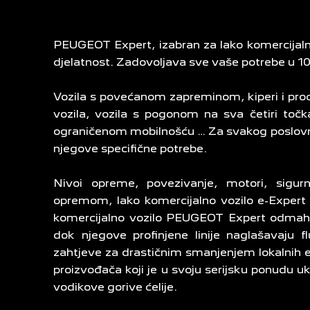
PEUGEOT Expert, izabran za lako komercijaln
djelatnost. Zadovoljava sve vaše potrebe u 100%
Vozila s povećanom zapreminom, kiperi i prod
vozila, vozila s pogonom na sva četiri točk
ograničenom mobilnošću … Za svakog poslovnog
njegove specifične potrebe.
Nivoi opreme, povezivanje, motori, sigur
opremom, lako komercijalno vozilo e-Expert
komercijalno vozilo PEUGEOT Expert odmah je
dok njegove profinjene linije naglašavaju f
zahtjeve za drastičnim smanjenjem lokalnih e
proizvođača koji je u svoju serijsku ponudu u
vodikove gorive ćelije.