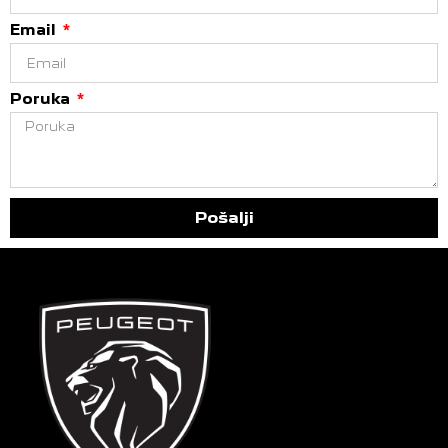
Email
Poruka
Pošalji