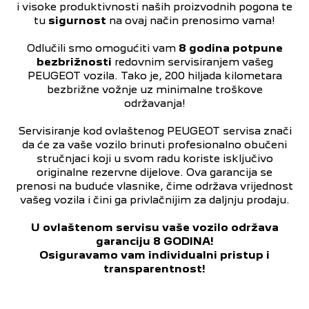
i visoke produktivnosti naših proizvodnih pogona te
tu
sigurnost
na ovaj način prenosimo vama!
Odlučili smo omogućiti vam
8 godina potpune
bezbrižnosti
redovnim servisiranjem vašeg
PEUGEOT vozila. Tako je, 200 hiljada kilometara
bezbrižne vožnje uz minimalne troškove
održavanja!
Servisiranje kod ovlaštenog PEUGEOT servisa znači
da će za vaše vozilo brinuti profesionalno obučeni
stručnjaci koji u svom radu koriste isključivo
originalne rezervne dijelove. Ova garancija se
prenosi na buduće vlasnike, čime održava vrijednost
vašeg vozila i čini ga privlačnijim za daljnju prodaju.
U ovlaštenom servisu vaše vozilo održava
garanciju 8 GODINA!
Osiguravamo vam individualni pristup i
transparentnost!